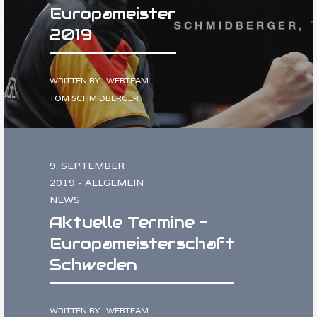
Europameister
2019
WRITTEN BY : WEBTEAM
TOM SCHMIDBERGER
9. SEPTEMBER
2019 - ALLGEMEIN
NEWS
Aktuelle Termine –
Europameisterschaft
Schweden
WRITTEN BY : WEBTEAM