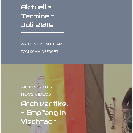
Aktuelle
Termine –
Juli 2016
WRITTEN BY : WEBTEAM
TOM SCHMIDBERGER
24. JUNI 2016 -
NEWS VIDEOS
Archivartikel
– Empfang in
Viechtach