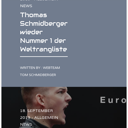
NEWS
Thomas
Schmidberger
wieder
Nummer 1 der
Weltrangliste
WRITTEN BY : WEBTEAM
TOM SCHMIDBERGER
18. SEPTEMBER
2019 - ALLGEMEIN
NEWS