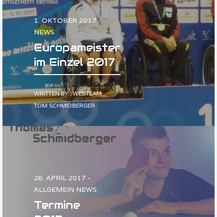
1. OKTOBER 2017 -
NEWS
Europameister
im Einzel 2017
WRITTEN BY : WEBTEAM
TOM SCHMIDBERGER
26. APRIL 2017 -
ALLGEMEIN NEWS
Termine