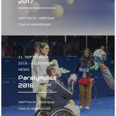
2017
WRITTEN BY : WEBTEAM
TOM SCHMIDBERGER
21. SEPTEMBER
2016 - ALLGEMEIN
NEWS
Paralympics
2016
WRITTEN BY : WEBTEAM
TOM SCHMIDBERGER