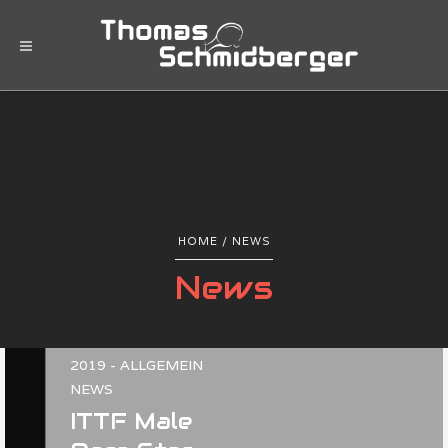
HOME
/ NEWS
News
19. DEZEMBER
2019 - ALLGEMEIN
NEWS
ITTF Male