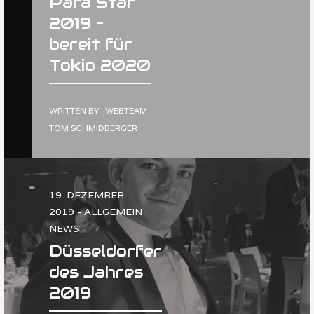
Para Star
2019 –
bereit für
Tokio 2020
WRITTEN BY : WEBTEAM
TOM SCHMIDBERGER
19. DEZEMBER
2019 - ALLGEMEIN
NEWS
Düsseldorfer
des Jahres
2019