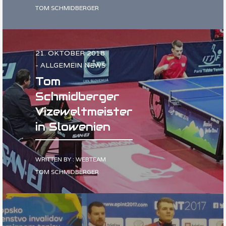
TOM SCHMIDBERGER
21. OKTOBER 2018
- ALLGEMEIN NEWS
Tom
Schmidberger
Vizeweltmeister
in Slowenien
WRITTEN BY : WEBTEAM
TOM SCHMIDBERGER