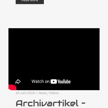
Read More
24 Juni 2016
/
News
,
Videos
Archivartikel –